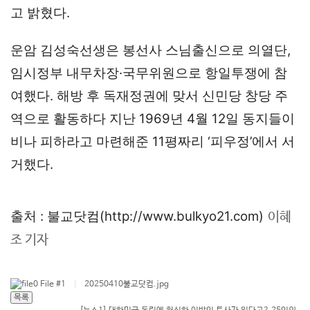
고 밝혔다.
운암 김성숙선생은 봉선사 스님출신으로 의열단,
임시정부 내무차장·국무위원으로 항일투쟁에 참
여했다. 해방 후 독재정권에 맞서 신민당 창당 주
역으로 활동하다 지난 1969년 4월 12일 동지들이
비나 피하라고 마련해준 11평짜리 ‘피우정’에서 서
거했다.
출처 :
불교닷컴(http://www.bulkyo21.com)
이혜
조 기자
File #1
|
20250410불교닷컴.jpg