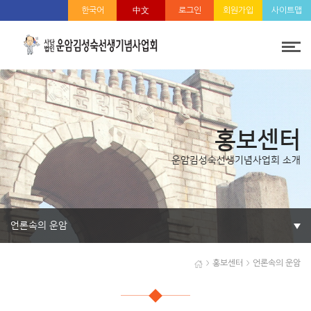
한국어
中文
로그인
회원가입
사이트맵
홍보센터
운암김성숙선생기념사업회 소개
언론속의 운암
홍보센터
언론속의 운암