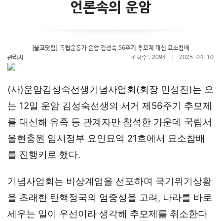
언론속의 운암
[불교닷컴] 독립운동가 운암 김성숙 56주기 추모제 대신 묘소참배
관리자
조회수 : 2094
|
2025-04-10
(사)운암김성숙선생기념사업회(회장 민성진)는 오
는 12일 운암 김성숙선생의 서거 제56주기 추모제
를 대신해 유족 등 관계자만 참석한 가운데 국립서
울현충원 임시정부 요인묘역 21호에서 묘소참배
를 진행키로 했다.
기념사업회는 비상계엄을 선포하며 국기위기상황
을 초래한 탄핵정국의 엄중성을 고려, 나라를 바로
세우는 일이 우선이라 생각해 추모제를 취소한다