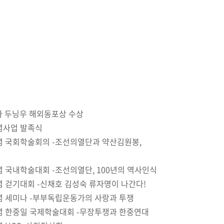
 두닝우 해외동포상 수상
념사업 발족식
기념 국회학술회의 -조선의열단과 약산김원봉,
념 국내학술대회 -조선의열단, 100년의 역사인식
념 걷기대회 -신채호 김성숙 류자명이 나간다!
념 세미나 -부부독립운동가의 사랑과 투쟁
기념 한중일 국제학술대회 -무장투쟁과 한중연대