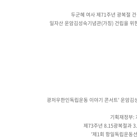
두군혜 여사 제71주년 광복절 건
일자산 운암김성숙기념관(가칭) 건립을 위
광저우한인독립운동 이야기 콘서트' 운암김
기획재정부:
제73주년 8.15광복절과 3
'제1회 항일독립운동선