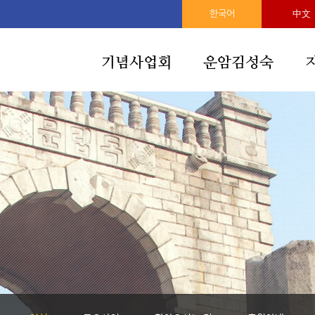
한국어
中文
기념사업회
운암김성숙