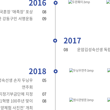
2016
국훈장 '애족장' 포상
08
한 강동구민 서명운동
09
2017
08
운암김성숙선생 독립
2018
성숙선생 손자 두닝우
05
연주회
 지정기부금단체 지정
07
.1혁명 100주년 맞이
08
양체험 사진전' 개최