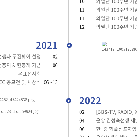
10
의열단 100주년 기
11
의열단 100주년 기
11
의열단 100주년 기
12
의열단 100주년 기
2021
선생과 두쥔훼이 선정
02
충재 & 현충재 기념
06
우표전시회
CC 공모전 및 시상식
06 ~12
2022
02
[BBS-TV, RADI
04
운암 김성숙선생 제5
06
한·중 학술심포지엄