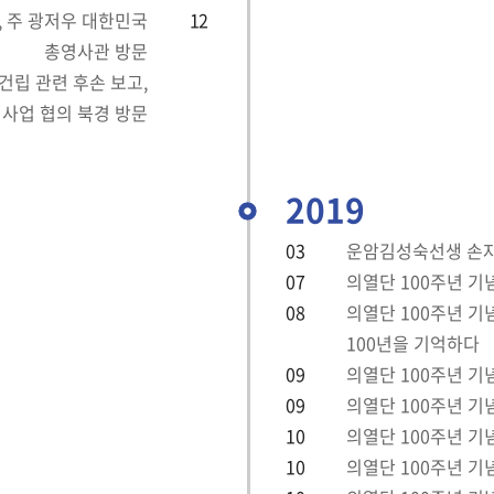
, 주 광저우 대한민국
12
총영사관 방문
건립 관련 후손 보고,
 사업 협의 북경 방문
2019
03
운암김성숙선생 손자
07
의열단 100주년 기
08
의열단 100주년 
100년을 기억하다
09
의열단 100주년 기
09
의열단 100주년 기
10
의열단 100주년 기
10
의열단 100주년 