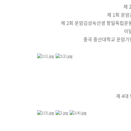
제 
제 1회 운
제 2회 운암김성숙선생 항일독립운
이
중국 중산대학교 운암기념
제 4대