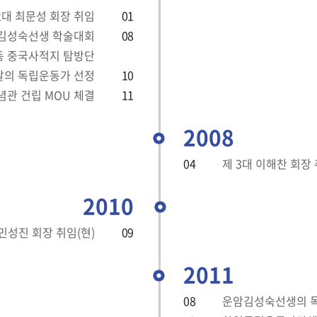
2대 최문성 회장 취임
01
암김성숙선생 학술대회
08
동 중국사적지 탐방단
달의 독립운동가 선정
10
관 건립 MOU 체결
11
2008
04
제 3대 이해찬 회장
2010
 민성진 회장 취임(현)
09
2011
08
운암김성숙선생의 