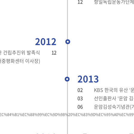
12
항일독립운동가단체
2012
 건립추진위 발족식
12
대중평화센터 이사장)
2013
02
KBS 한국의 유산 
03
선인출판사 ‘운암 김
06
운암김성숙기념관(가