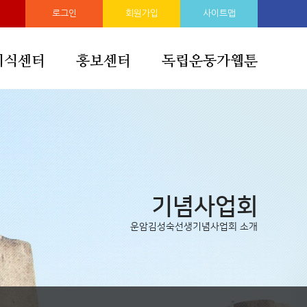
로그인
회원가입
사이트맵
지식센터
홍보센터
독립운동가웹툰
기념사업회
운암김성숙선생기념사업회 소개