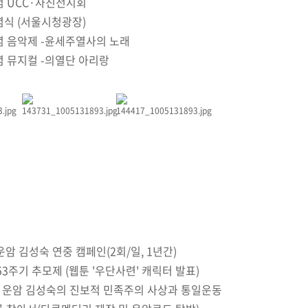
념 UCC·사진전시회
념식 (서울시청광장)
념 음악제 -윤세주열사의 노래
념 뮤지컬 -의열단 아리랑
O] 운암 김성숙 연중 캠페인(2회/일, 1년간)
3주기 추모제 (웹툰 '우단사련' 캐릭터 발표)
 운암 김성숙의 진보적 민족주의 사상과 통일운동