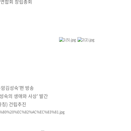
연합회 창립총회
‘운암김성숙’편 방송
성숙의 생애와 사상’ 발간
칭) 건립추진